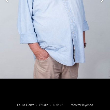
Laura Garza
/
Studio
/ 6 de 81
Mostrar leyenda